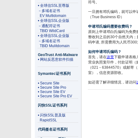
符号。
• 全球信SSL至尊版
－多域名证书
一旦拥有邓氏编码，就可以申请G
EV Multidomain
（True Business ID）
• 全球信SSL企业版
－通配符证书
申请邓氏编码需要收费吗？
TBID WildCard
原则上申请邓白氏编码为免费
• 全球信SSL企业版
整收到之后的30个自然天内
－多域名证书
码申请, 所需费用为人民币300
TBID Mulitdomain
如何申请邓氏编码？
GeoTrust Anti-Malware
首先，请在
这里
下载申请表格
• 网站反恶意软件扫描
营业执照复印件，付款证明（
（021－63844570）或邮寄
室），信息资源部收。
Symantec证书系列
如还需了解详细情况，请访问
• Secure Site
• Secure Site Pro
• Secure Site EV
• Secure Site Pro EV
闪快SSL证书系列
• 闪快SSL普及版
RapidSSL
代码签名证书系列