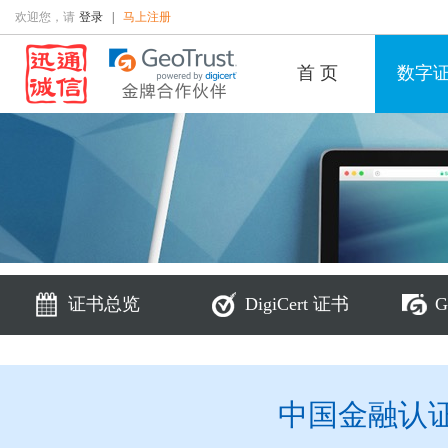
欢迎您，请
登录
|
马上注册
首 页
数字
证书总览
DigiCert 证书
G
中国金融认证中