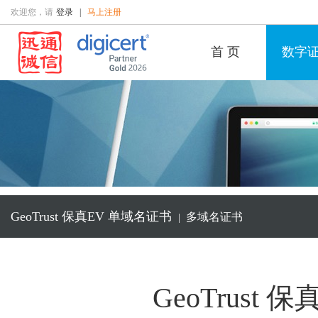
欢迎您，请
登录
|
马上注册
首 页
数字
GeoTrust 保真EV
单域名证书
多域名证书
|
GeoTrust 保