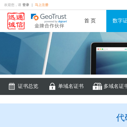
欢迎您，请
登录
|
马上注册
首 页
数字
证书总览
单域名证书
多域名证
代